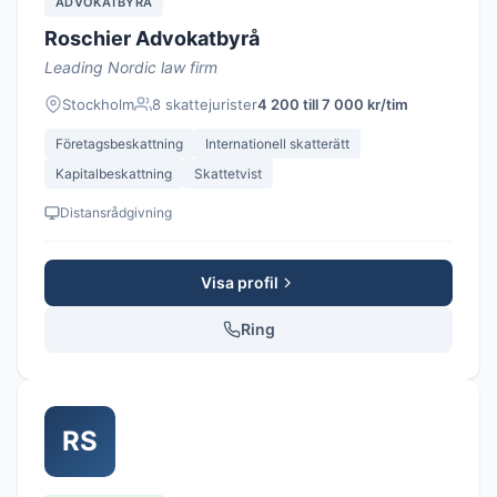
ADVOKATBYRÅ
Roschier Advokatbyrå
Leading Nordic law firm
Stockholm
8 skattejurister
4 200 till 7 000 kr/tim
Företagsbeskattning
Internationell skatterätt
Kapitalbeskattning
Skattetvist
Distansrådgivning
Visa profil
Ring
RS