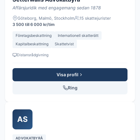
Affärsjuridik med engagemang sedan 1878
Göteborg, Malmö, Stockholm
15 skattejurister
3 500 till 6 000 kr/tim
Företagsbeskattning
Internationell skatterätt
Kapitalbeskattning
Skattetvist
Distansrådgivning
Visa profil
Ring
AS
ADVOKATBYRÅ