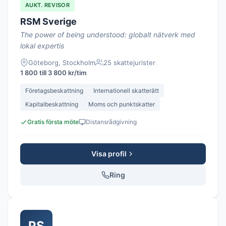
AUKT. REVISOR
RSM Sverige
The power of being understood: globalt nätverk med
lokal expertis
Göteborg, Stockholm
25 skattejurister
1 800 till 3 800 kr/tim
Företagsbeskattning
Internationell skatterätt
Kapitalbeskattning
Moms och punktskatter
Gratis första möte
Distansrådgivning
Visa profil
Ring
PS