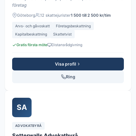
företag
Göteborg
12 skattejurister
1 500 till 2 500 kr/tim
Arvs- och gåvoskatt
Företagsbeskattning
Kapitalbeskattning
Skattetvist
Gratis första möte
Distansrådgivning
Visa profil
Ring
SA
ADVOKATBYRÅ
Setterwalls Advokatbyrå