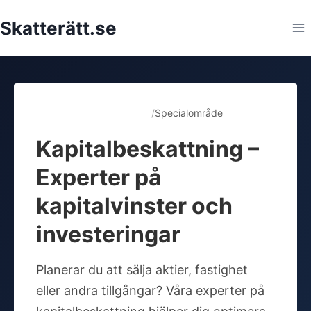
Hoppa
Skatterätt.se
till
innehåll
Alla rådgivare
/
Specialområde
Kapitalbeskattning –
Experter på
kapitalvinster och
investeringar
Planerar du att sälja aktier, fastighet
eller andra tillgångar? Våra experter på