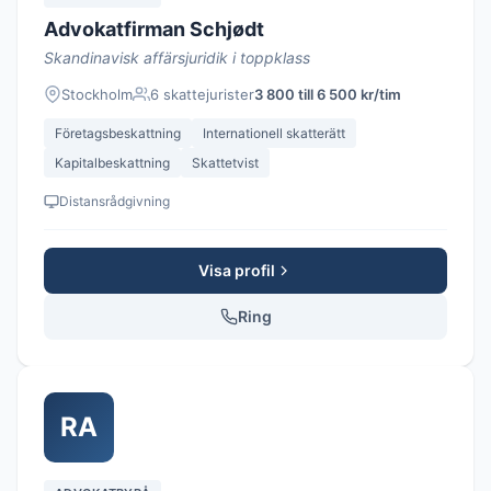
Advokatfirman Schjødt
Skandinavisk affärsjuridik i toppklass
Stockholm
6 skattejurister
3 800 till 6 500 kr/tim
Företagsbeskattning
Internationell skatterätt
Kapitalbeskattning
Skattetvist
Distansrådgivning
Visa profil
Ring
RA