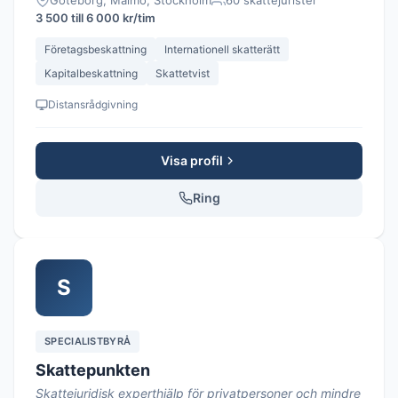
Göteborg, Malmö, Stockholm
60 skattejurister
3 500 till 6 000 kr/tim
Företagsbeskattning
Internationell skatterätt
Kapitalbeskattning
Skattetvist
Distansrådgivning
Visa profil
Ring
S
SPECIALISTBYRÅ
Skattepunkten
Skattejuridisk experthjälp för privatpersoner och mindre