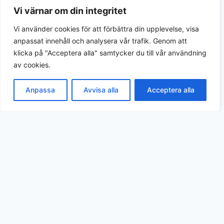
Vi värnar om din integritet
Vi använder cookies för att förbättra din upplevelse, visa
anpassat innehåll och analysera vår trafik. Genom att
klicka på "Acceptera alla" samtycker du till vår användning
av cookies.
Anpassa
Avvisa alla
Acceptera alla
Integritetspolicy
© 2026
Umpteenth Media
Org.nr 559183-3313 | Kivra: 559183-3313, S-106 31
Stockholm, Sweden
Kontakt